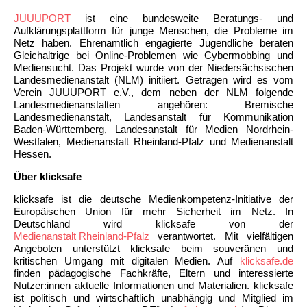
JUUUPORT
ist eine bundesweite Beratungs- und
Aufklärungsplattform für junge Menschen, die Probleme im
Netz haben. Ehrenamtlich engagierte Jugendliche beraten
Gleichaltrige bei Online-Problemen wie Cybermobbing und
Mediensucht. Das Projekt wurde von der Niedersächsischen
Landesmedienanstalt (NLM) initiiert. Getragen wird es vom
Verein JUUUPORT e.V., dem neben der NLM folgende
Landesmedienanstalten angehören: Bremische
Landesmedienanstalt, Landesanstalt für Kommunikation
Baden-Württemberg, Landesanstalt für Medien Nordrhein-
Westfalen, Medienanstalt Rheinland-Pfalz und Medienanstalt
Hessen.
Über klicksafe
klicksafe ist die deutsche Medienkompetenz-Initiative der
Europäischen Union für mehr Sicherheit im Netz. In
Deutschland wird klicksafe von der
Medienanstalt Rheinland-Pfalz
verantwortet. Mit vielfältigen
Angeboten unterstützt klicksafe beim souveränen und
kritischen Umgang mit digitalen Medien. Auf
klicksafe.de
finden pädagogische Fachkräfte, Eltern und interessierte
Nutzer:innen aktuelle Informationen und Materialien. klicksafe
ist politisch und wirtschaftlich unabhängig und Mitglied im