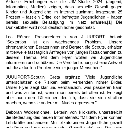
Aktuelle Erhebungen wie die JIM-Studie 2024 (Jugend,
Information, Medien) zeigen, dass sexuelle Gewalt gegen
Kinder und Jugendliche im Internet zunimmt. Insgesamt 29
Prozent – fast ein Drittel der befragten Jugendlichen – haben
bereits sexuelle Belästigung im Netz erfahre
n.
[1]
D
ie
Dunkelziffer wird noch deutlich höher geschätzt.
Lea Römer, Pressereferentin von JUUUPORT, betont:
"Sextortion ist ein wachsendes Problem. Unsere
ehrenamtlichen Beraterinnen und Berater, die Scouts, erhalten
mittlerweile fast täglich Anfragen von jungen Ratsuchenden zu
diesem Thema. Mit dem Flyer wollen wir Jugendliche
informieren und schützen. Die Veröffentlichung ist eine Antwort
auf die aktuellen Probleme vieler junger Menschen.“
JUUUPORT-Scoutin Greta ergänzt: "Viele Jugendliche
unterschätzen die Risiken beim Versenden intimer Bilder.
Unser Flyer zeigt klar und verständlich, was passieren kann
und was zu tun ist, wenn man bereits betroffen ist. Er zeigt
aber auch den Täter:innen deutlich, dass sie sich strafbar
machen, wenn sie andere mit Nudes erpressen."
Deborah Woldemichael, Leiterin von klicksafe, unterstreicht
die Bedeutung des neuen Infomaterials: "Mit dem Flyer können
Lehrkräfte und andere Multiplikator:innen Jugendliche gezielt
aufklären und vor sexualisierter Gewalt schützen. Das wird